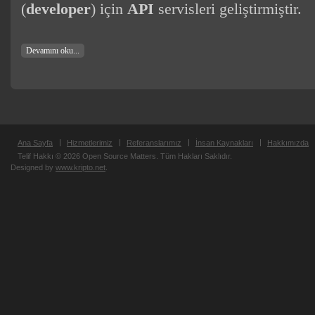
(
developer
) için
API
servisleri geliştirmiştir.
Devamını oku...
Ana Sayfa
Hizmetlerimiz
Referanslarımız
İnsan Kaynakları
Hakkımızda
Telif Hakkı © 2026 Open Source Matters. Tüm Hakları Saklıdır.
Designed by
www.kripto.net
.