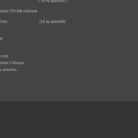
 Mhz
( 14 Ay garantili )
Chipset 750 MB onboard
32 mb chas
(16 ay garantili)
ti
e usb
 üzere 2 Klavye
u arayınız...