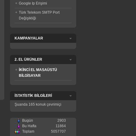
Google Ip Erişimi
Türk Telekom SMTP Port
Değişikliği
KAMPANYALAR
2. EL ÜRÜNLER
İKİNCİ EL MASAÜSTÜ
BİLGİSAYAR
İSTATİSTİK BİLGİLERİ
Şuanda 165 konuk çevrimiçi
Bugün
2903
Bu Hafta
11864
Toplam
5057707