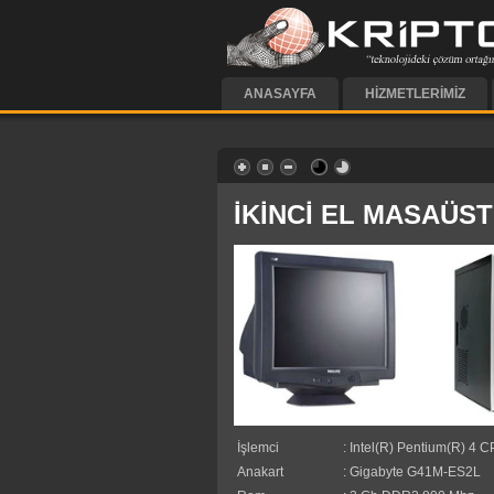
ANASAYFA
HIZMETLERIMIZ
İKİNCİ EL MASAÜS
İşlemci
: Intel(R) Pentium(R) 4
Anakart
: Gigabyte G41M-ES