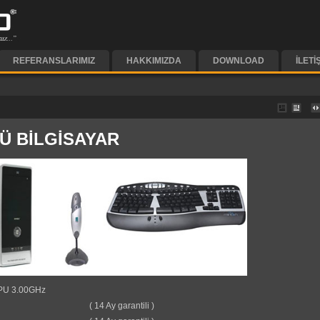
REFERANSLARIMIZ
HAKKIMIZDA
DOWNLOAD
İLETI
TÜ BİLGİSAYAR
 CPU 3.00GHz
2L
( 14 Ay garantili )