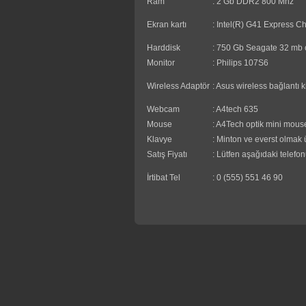
Ram
: 2 Gb DDR2 800
Ekran kartı
: Intel(R) G41 Express 
Harddisk
: 750 Gb Seagate 
Monitor
: Philips 107S6
Wireless Adaptör
: Asus wireless bağlantı ki
Webcam
: A4tech 635
Mouse
: A4Tech optik mini mous
Klavye
: Minton ve everst olmak
Satış Fiyatı
: Lütfen aşağıdaki telefon
İrtibat Tel
: 0 (555) 551 46 90