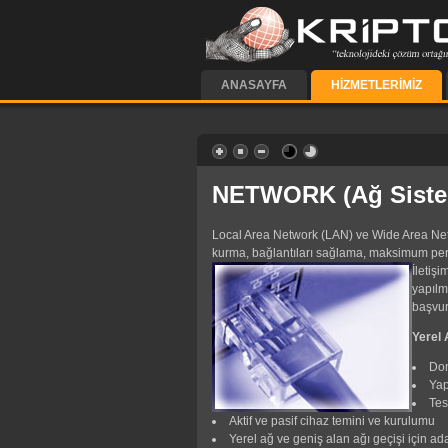
ANASAYFA
HIZMETLERIMIZ
NETWORK (Ağ Siste
Local Area Network (LAN) ve Wide Area Netwo
kurma, bağlantıları sağlama, maksimum perf
İletiş
yapılm
başvur
Yerel 
Don
Yap
Tes
Aktif ve pasif cihaz temini ve kurulumu
Yerel ağ ve geniş alan ağı geçişi için a