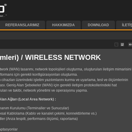
REFERANSLARIMIZ
HAKKIMIZDA
DOWNLOAD
İLETI
mleri) / WIRELESS NETWORK
rk (WAN) tasarımı, network topolojileri oluşturma, oluşturulan iletişim mimarisini
ormans için gerekli konfigürasyonları oluşturma.
im cihazları üzerindeki işletim yazılımlarını kurma ve uyarlama, test ve ölçümlerinin
ası. Geniş Alan Şebekeler (WAN) için gerekli iletişim protokollerindeki hat
uları ve takibi, network yönetimi ve operasyonu yapma.
Alan Ağları (Local Area Network) :
anım Kurulumu (Terminaller ve Sunucular)
ısal Kablolama (Kablo ve kanalet çekimi, konnektörleme vs.)
tler (Arıza tespiti, performans ölçümü, raporlama)
daptasyonlar