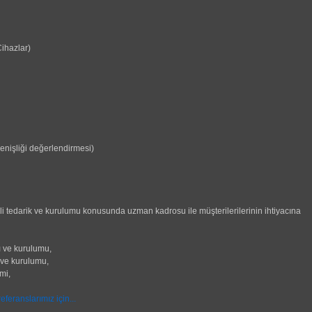
ihazlar)
genişliği değerlendirmesi)
gili tedarik ve kurulumu konusunda uzman kadrosu ile müşterilerilerinin ihtiyacına
şı ve kurulumu,
ı ve kurulumu,
mi,
referanslarımız için...