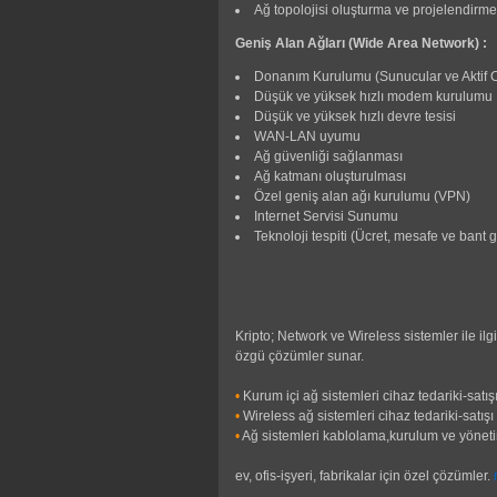
Ağ topolojisi oluşturma ve projelendirme
Geniş Alan Ağları (Wide Area Network) :
Donanım Kurulumu (Sunucular ve Aktif C
Düşük ve yüksek hızlı modem kurulumu
Düşük ve yüksek hızlı devre tesisi
WAN-LAN uyumu
Ağ güvenliği sağlanması
Ağ katmanı oluşturulması
Özel geniş alan ağı kurulumu (VPN)
Internet Servisi Sunumu
Teknoloji tespiti (Ücret, mesafe ve bant 
Kripto; Network ve Wireless sistemler ile il
özgü çözümler sunar.
•
Kurum içi ağ sistemleri cihaz tedariki-satı
•
Wireless ağ sistemleri cihaz tedariki-satış
•
Ağ sistemleri kablolama,kurulum ve yöneti
ev, ofis-işyeri, fabrikalar için özel çözümler.