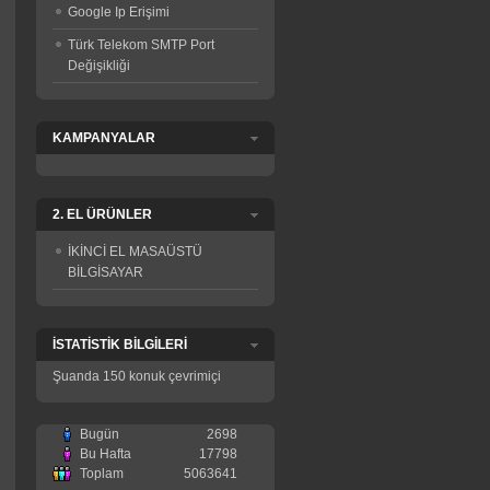
Google Ip Erişimi
Türk Telekom SMTP Port
Değişikliği
KAMPANYALAR
2. EL ÜRÜNLER
İKİNCİ EL MASAÜSTÜ
BİLGİSAYAR
İSTATİSTİK BİLGİLERİ
Şuanda 150 konuk çevrimiçi
Bugün
2698
Bu Hafta
17798
Toplam
5063641