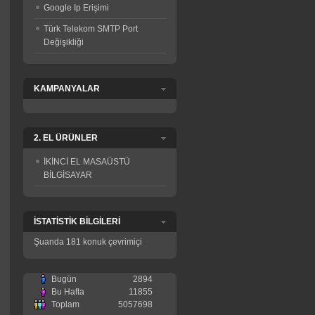
Google Ip Erişimi
Türk Telekom SMTP Port
Değişikliği
KAMPANYALAR
2. EL ÜRÜNLER
İKİNCİ EL MASAÜSTÜ
BİLGİSAYAR
İSTATİSTİK BİLGİLERİ
Şuanda 181 konuk çevrimiçi
Bugün
2894
Bu Hafta
11855
Toplam
5057698