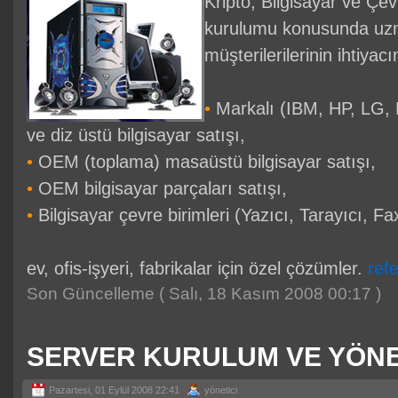
Kripto; Bilgisayar ve Çevr
kurulumu konusunda uzm
müşterilerilerinin ihtiya
•
Markalı (IBM, HP, LG, 
ve diz üstü bilgisayar satışı,
•
OEM (toplama) masaüstü bilgisayar satışı,
•
OEM bilgisayar parçaları satışı,
•
Bilgisayar çevre birimleri (Yazıcı, Tarayıcı, Fa
ev, ofis-işyeri, fabrikalar için özel çözümler.
refe
Son Güncelleme ( Salı, 18 Kasım 2008 00:17 )
SERVER KURULUM VE YÖNE
Pazartesi, 01 Eylül 2008 22:41
yönetici