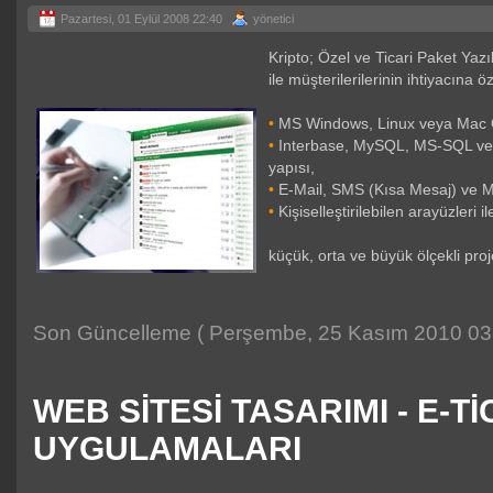
Pazartesi, 01 Eylül 2008 22:40
yönetici
Kripto; Özel ve Ticari Paket Ya
ile müşterilerilerinin ihtiyacına
•
MS Windows, Linux veya Mac OS
•
Interbase, MySQL, MS-SQL veya O
yapısı,
•
E-Mail, SMS (Kısa Mesaj) ve MM
•
Kişiselleştirilebilen arayüzleri i
küçük, orta ve büyük ölçekli proj
Son Güncelleme ( Perşembe, 25 Kasım 2010 03:
WEB SİTESİ TASARIMI - E-T
UYGULAMALARI