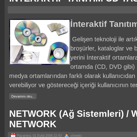
İnteraktif Tanıtı
Gelişen teknoloji ile art
broşürler, kataloglar ve
yerini İnteraktif ortamlara
ortamda (CD, DVD gibi) s
medya ortamlarından farklı olarak kullanıcıda
verebiliyor ve göstereceği içeriği kullanıcının te
Devamını oku...
NETWORK (Ağ Sistemleri) /
NETWORK
Pazartesi, 01 Eylül 2008 22:43
yönetici