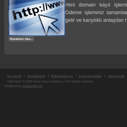
Yeni domain kayıt işlemi
Ödeme işleminiz tamamlan
gelir ve karşılıklı anlaşılan
Devamını oku...
Ana Sayfa
Hizmetlerimiz
Referanslarımız
İnsan Kaynakları
Hakkımızda
Telif Hakkı © 2026 Open Source Matters. Tüm Hakları Saklıdır.
Designed by
www.kripto.net
.