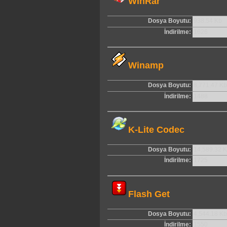
WinRar
Dosya Boyutu:
938.54 Kb
İndirilme:
1626
Winamp
Dosya Boyutu:
8,771.47 Kb
İndirilme:
1488
K-Lite Codec
Dosya Boyutu:
14,589.32 
İndirilme:
1725
Flash Get
Dosya Boyutu:
4,544.18 Kb
İndirilme:
1550