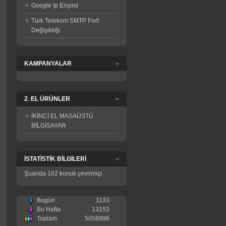
Google Ip Erişimi
Türk Telekom SMTP Port
Değişikliği
KAMPANYALAR
2. EL ÜRÜNLER
İKİNCİ EL MASAÜSTÜ
BİLGİSAYAR
İSTATİSTİK BİLGİLERİ
Şuanda 162 konuk çevrimiçi
Bugün
1133
Bu Hafta
13153
Toplam
5058996