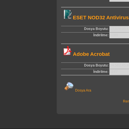
ESET NOD32 Antivirus
Dosya Boyutu:
17,578.00 
İndirilme:
1289
Adobe Acrobat
Dosya Boyutu:
24,562.45 
İndirilme:
1147
Dosya Ara
Rem