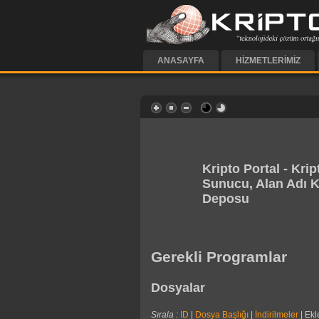
ANASAYFA
HIZMETLERIMIZ
Kripto Portal - Krip
Sunucu, Alan Adı K
Deposu
Gerekli Programlar
Dosyalar
Sırala :
ID
|
Dosya Başlığı
|
İndirilmeler
| Ekl