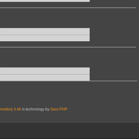
Kb
Kb
ository 3.46
is technology by
Guru PHP