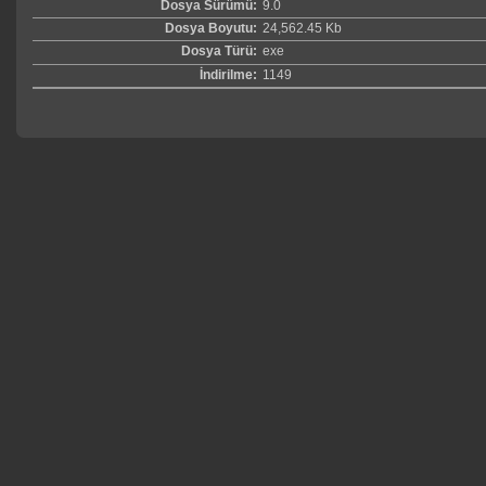
Dosya Sürümü:
9.0
Dosya Boyutu:
24,562.45 Kb
Dosya Türü:
exe
İndirilme:
1149