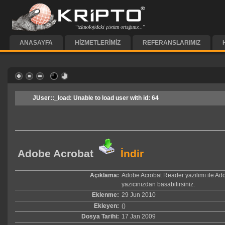
ANASAYFA
HIZMETLERIMIZ
REFERANSLARIMIZ
JUser::_load: Unable to load user with id: 64
Adobe Acrobat
İndir
Açıklama:
Adobe Acrobat Reader yazılımı ile Ado
yazıcınızdan basabilirsiniz.
Eklenme:
29 Jun 2010
Ekleyen:
()
Dosya Tarihi:
17 Jan 2009