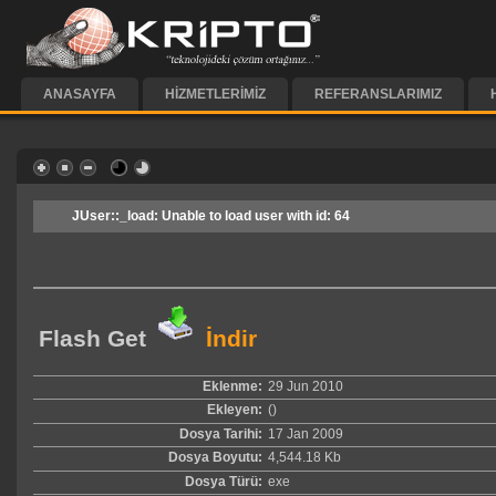
ANASAYFA
HIZMETLERIMIZ
REFERANSLARIMIZ
JUser::_load: Unable to load user with id: 64
Flash Get
İndir
Eklenme:
29 Jun 2010
Ekleyen:
()
Dosya Tarihi:
17 Jan 2009
Dosya Boyutu:
4,544.18 Kb
Dosya Türü:
exe