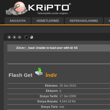
ANASAYFA
HIZMETLERIMIZ
REFERANSLARIMIZ
JUser::_load: Unable to load user with id: 64
Flash Get
İndir
Eklenme:
29 Jun 2010
Ekleyen:
()
Dosya Tarihi:
17 Jan 2009
Dosya Boyutu:
4,544.18 Kb
Dosya Türü:
exe