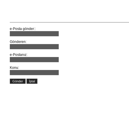
Bu bağlantıyı bir arkadaşa e-P
e-Posta gönder::
Gönderen:
e-Postanız:
Konu:
Gönder
İptal